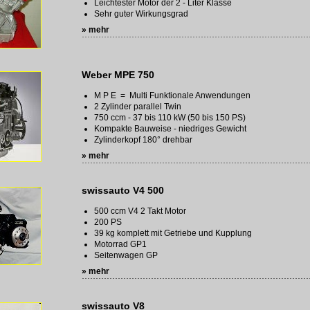
Leichtester Motor der 2 - Liter Klasse
Sehr guter Wirkungsgrad
» mehr
Weber MPE 750
M P E = Multi Funktionale Anwendungen
2 Zylinder parallel Twin
750 ccm - 37 bis 110 kW (50 bis 150 PS)
Kompakte Bauweise - niedriges Gewicht
Zylinderkopf 180° drehbar
» mehr
swissauto V4 500
500 ccm V4 2 Takt Motor
200 PS
39 kg komplett mit Getriebe und Kupplung
Motorrad GP1
Seitenwagen GP
» mehr
swissauto V8