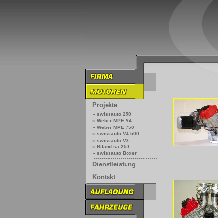
Projekte
» swissauto 250
» Weber MPE V4
» Weber MPE 750
» swissauto V4 500
» swissauto V8
» Biland sa 250
» swissauto Boxer
Dienstleistung
Kontakt