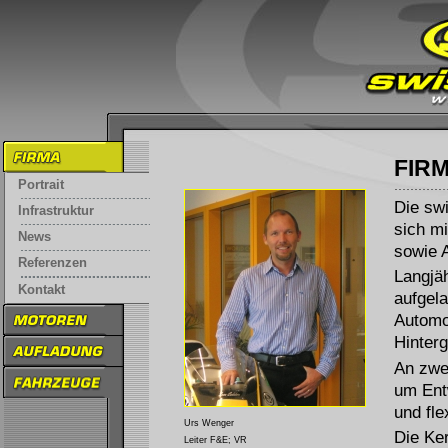
FIR
Portrait
Die sw
Infrastruktur
sich m
News
sowie 
Referenzen
Langjä
Kontakt
aufgel
Automo
Hinterg
An zwei
um Ent
und fle
Urs Wenger
Die Ke
Leiter F&E; VR