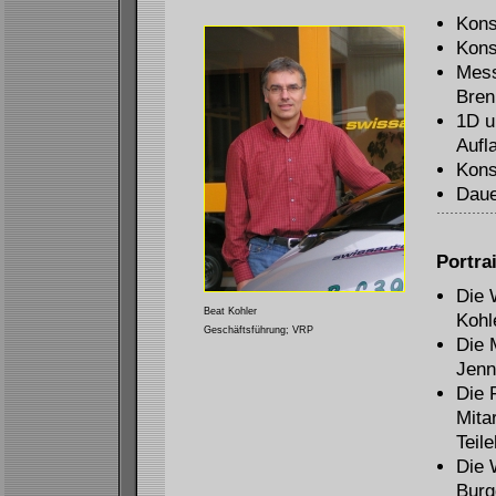
Kons
Kons
Mess
Bren
1D u
Aufl
Kons
Daue
Portrai
Die 
Beat Kohler
Kohl
Geschäftsführung; VRP
Die 
Jenn
Die 
Mita
Teil
Die 
Burg