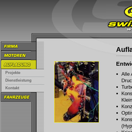
Aufl
Entwi
Projekte
Alle
Druc
Dienstleistung
Turb
Kontakt
Kons
Klei
Konz
Opti
Kons
(Hyp