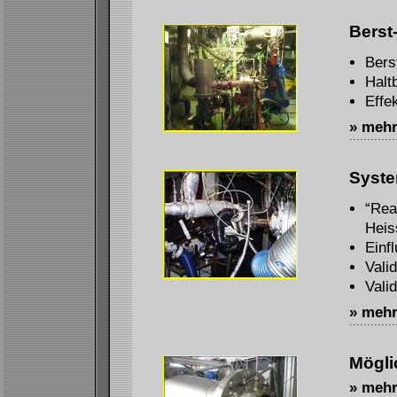
Berst
Bers
Halt
Effe
» meh
Syste
“Rea
Heis
Einf
Vali
Vali
» meh
Mögli
» meh