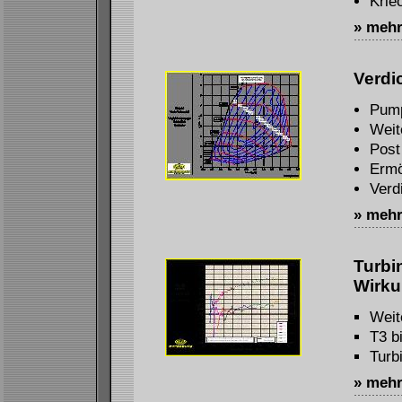
Krie
» meh
Verdi
Pump
Weit
Post
Ermö
Verd
» meh
Turbi
Wirk
Weit
T3 b
Turb
» meh