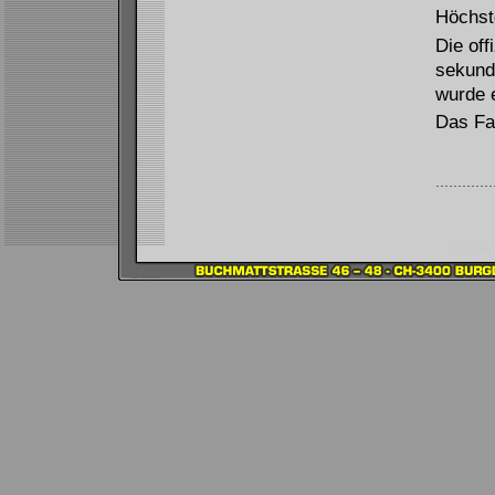
Höchst
Die off
sekunde
wurde 
Das Fa