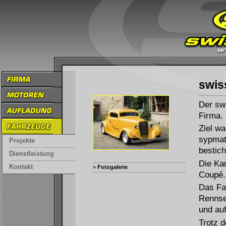
swis
Der sw
Firma.
Ziel wa
sypmat
Projekte
bestich
Dienstleistung
Die Kar
Kontakt
»
Fotogalerie
Coupé.
Das Fa
Rennse
und au
Trotz 