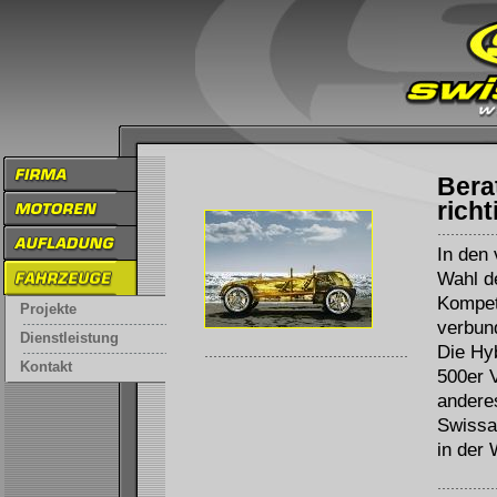
Bera
rich
In den
Wahl d
Kompet
Projekte
verbun
Dienstleistung
Die Hy
Kontakt
500er V
anderes
Swissau
in der