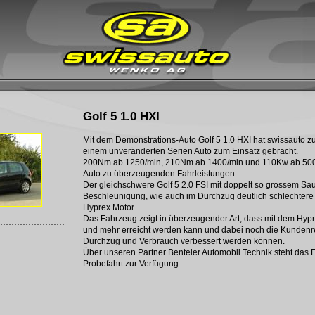
Golf 5 1.0 HXI
Mit dem Demonstrations-Auto Golf 5 1.0 HXI hat swissauto z
einem unveränderten Serien Auto zum Einsatz gebracht.
200Nm ab 1250/min, 210Nm ab 1400/min und 110Kw ab 500
Auto zu überzeugenden Fahrleistungen.
Der gleichschwere Golf 5 2.0 FSI mit doppelt so grossem Sa
Beschleunigung, wie auch im Durchzug deutlich schlechtere
Hyprex Motor.
Das Fahrzeug zeigt in überzeugender Art, dass mit dem Hyp
und mehr erreicht werden kann und dabei noch die Kundenr
Durchzug und Verbrauch verbessert werden können.
Über unseren Partner Benteler Automobil Technik steht das 
Probefahrt zur Verfügung.